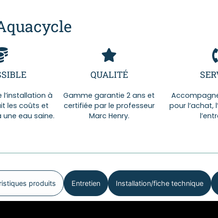
 Aquacycle
SIBLE
QUALITÉ
SER
l’installation à
Gamme garantie 2 ans et
Accompagnem
t les coûts et
certifiée par le professeur
pour l’achat, l
à une eau saine.
Marc Henry.
l’entr
istiques produits
Entretien
Installation/fiche technique