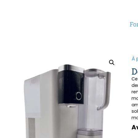
Fo
À 
D
Ce
de
re
mo
am
so
mo
A