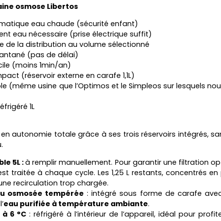
aine osmose Libertos
omatique eau chaude (sécurité enfant)
 eau nécessaire (prise électrique suffit)
 de la distribution au volume sélectionné
antané (pas de délai)
acile (moins 1min/an)
act (réservoir externe en carafe 1,1L)
le (même usine que l’Optimos et le Simpleos sur lesquels no
éfrigéré 1L
n autonomie totale grâce à ses trois réservoirs intégrés, san
.
le 5L :
à remplir manuellement. Pour garantir une filtration op
est traitée à chaque cycle. Les 1,25 L restants, concentrés en 
une recirculation trop chargée.
eau osmosée tempérée
: intégré sous forme de carafe avec
l’
eau purifiée à température ambiante
.
 à 6 °C
: réfrigéré à l’intérieur de l’appareil, idéal pour profit