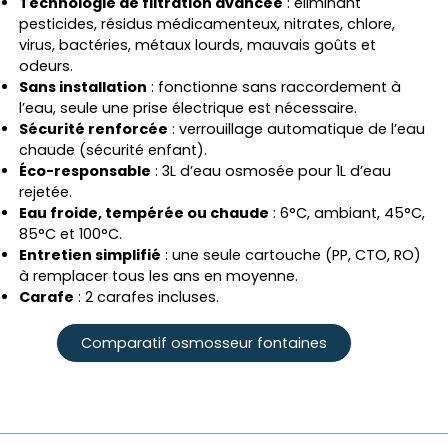
Technologie de filtration avancée
: éliminant
pesticides, résidus médicamenteux, nitrates, chlore,
virus, bactéries, métaux lourds, mauvais goûts et
odeurs.
Sans installation
: fonctionne sans raccordement à
l’eau, seule une prise électrique est nécessaire.
Sécurité renforcée
: verrouillage automatique de l’eau
chaude (sécurité enfant).
Éco-responsable
: 3L d’eau osmosée pour 1L d’eau
rejetée.
Eau froide, tempérée ou chaude
: 6°C, ambiant, 45°C,
85°C et 100°C.
Entretien simplifié
: une seule cartouche (PP, CTO, RO)
à remplacer tous les ans en moyenne.
Carafe
: 2 carafes incluses.
Comparatif osmosseur fontaines