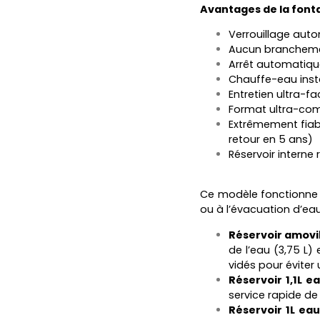
Avantages de la font
Verrouillage aut
Aucun branchement
Arrêt automatique
Chauffe-eau inst
Entretien ultra-f
Format ultra-comp
Extrêmement fiab
retour en 5 ans)
Réservoir interne r
Ce modèle fonctionne e
ou à l’évacuation d’eau
Réservoir amovib
de l’eau (3,75 L) 
vidés pour éviter 
Réservoir 1,1L 
service rapide de 
Réservoir 1L eau