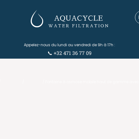
Appelez-nous du lundi au vendredi de 9h à 17h :
📞 +32 471 36 77 09
Eshop
/
Osmoseur
/
Fontaine
/ Fontaine à osmose mobile haut de gamme avec