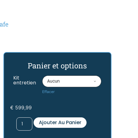
afe
Panier et options
Kit
entretien
Effacer
€
599,99
Ajouter Au Panier