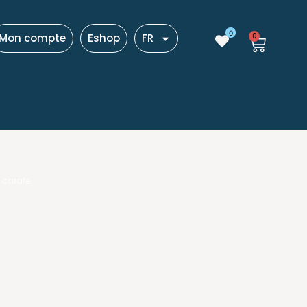
0
Mon compte
Eshop
FR
0
 carafe