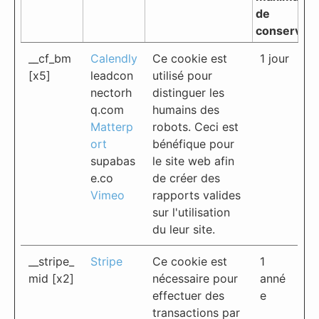
de
conservati
__cf_bm
Calendly
Ce cookie est
1 jour
[x5]
leadcon
utilisé pour
nectorh
distinguer les
q.com
humains des
Matterp
robots. Ceci est
ort
bénéfique pour
supabas
le site web afin
e.co
de créer des
Vimeo
rapports valides
sur l'utilisation
du leur site.
__stripe_
Stripe
Ce cookie est
1
mid [x2]
nécessaire pour
anné
effectuer des
e
transactions par