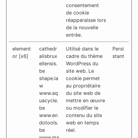
consentement
de cookie
réapparaisse lors
de la nouvelle
entrée.
element
cathedr
Utilisé dans le
Persi
or [x6]
alisbrux
cadre du thème
stant
ellensis.
WordPress du
be
site web. Le
shape.la
cookie permet
w
au propriétaire
www.aq
du site web de
uacycle.
mettre en œuvre
be
ou modifier le
www.en
contenu du site
dotools.
web en temps
be
réel.
www.ma