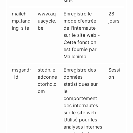
site.
mailchi
www.aq
Enregistre le
28
mp_land
uacycle.
mode d'entrée
jours
ing_site
be
de l'internaute
sur le site web -
Cette fonction
est fournie par
Mailchimp.
msgsndr
stcdn.le
Enregistre des
Sessi
_id
adconne
données
on
ctorhq.c
statistiques sur
om
le
comportement
des internautes
sur le site web.
Utilisé pour les
analyses internes