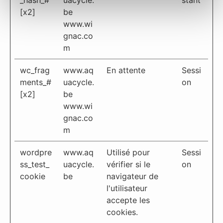
_hash_#
uacycle.
stant
[x2]
be
www.wi
gnac.co
m
wc_frag
www.aq
En attente
Sessi
ments_#
uacycle.
on
[x2]
be
www.wi
gnac.co
m
wordpre
www.aq
Utilisé pour
Sessi
ss_test_
uacycle.
vérifier si le
on
cookie
be
navigateur de
l'utilisateur
accepte les
cookies.