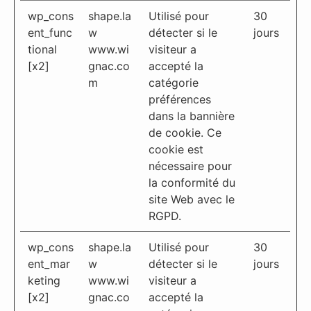
wp_cons
shape.la
Utilisé pour
30
ent_func
w
détecter si le
jours
tional
www.wi
visiteur a
[x2]
gnac.co
accepté la
m
catégorie
préférences
dans la bannière
de cookie. Ce
cookie est
nécessaire pour
la conformité du
site Web avec le
RGPD.
wp_cons
shape.la
Utilisé pour
30
ent_mar
w
détecter si le
jours
keting
www.wi
visiteur a
[x2]
gnac.co
accepté la