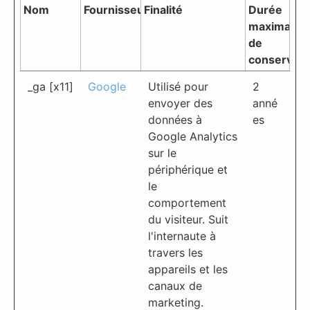
Nom
Fournisseur
Finalité
Durée
maximale
de
conservati
_ga [x11]
Google
Utilisé pour
2
envoyer des
anné
données à
es
Google Analytics
sur le
périphérique et
le
comportement
du visiteur. Suit
l'internaute à
travers les
appareils et les
canaux de
marketing.