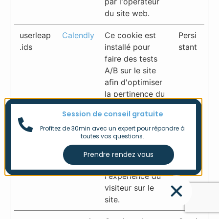
par l'opérateur
du site web.
userleap
Calendly
Ce cookie est
Persi
.ids
installé pour
stant
faire des tests
A/B sur le site
afin d'optimiser
la pertinence du
site pour le
Session de conseil gratuite
visiteur. Ce
Profitez de 30min avec un expert pour répondre à
cookie peut
toutes vos questions.
également être
installé pour
améliorer
l'expérience du
visiteur sur le
site.