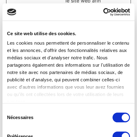
le site web afin
de créer des
rapports valides
sur l'utilisation
du leur site.
Ce site web utilise des cookies.
Les cookies nous permettent de personnaliser le contenu
rc::b
Google
Ce cookie est
Sessi
et les annonces, d'offrir des fonctionnalités relatives aux
utilisé pour
on
médias sociaux et d'analyser notre trafic. Nous
distinguer les
partageons également des informations sur l'utilisation de
humains des
notre site avec nos partenaires de médias sociaux, de
robots.
publicité et d'analyse, qui peuvent combiner celles-ci
rc::c
Google
Ce cookie est
Sessi
avec d'autres informations que vous leur avez fournies
utilisé pour
on
ou qu'ils ont collectées lors de votre utilisation de leurs
distinguer les
services.
humains des
Sélection
robots.
Nécessaires
du
consentement
rc::f
Google
Ce cookie est
Persi
Préférences