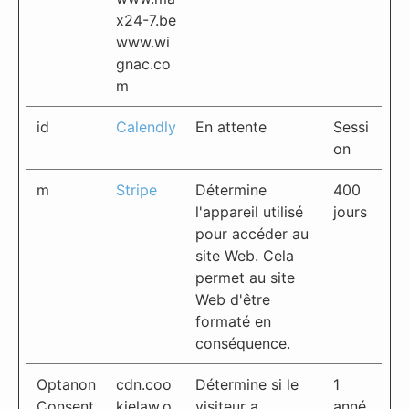
x24-7.be
www.wi
gnac.co
m
id
Calendly
En attente
Sessi
on
m
Stripe
Détermine
400
l'appareil utilisé
jours
pour accéder au
site Web. Cela
permet au site
Web d'être
formaté en
conséquence.
Optanon
cdn.coo
Détermine si le
1
Consent
kielaw.o
visiteur a
anné