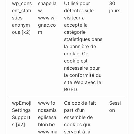
wp_cons
shape.la
Utilisé pour
30
ent_stati
w
détecter si le
jours
stics-
www.wi
visiteur a
anonym
gnac.co
accepté la
ous [x2]
m
catégorie
statistiques dans
la bannière de
cookie. Ce
cookie est
nécessaire pour
la conformité du
site Web avec le
RGPD.
wpEmoji
www.fo
Ce cookie fait
Sessi
Settings
ndsamis
part d'un
on
Support
eglisesa
ensemble de
s [x2]
blon.be
cookies qui
www.ma
servent à la