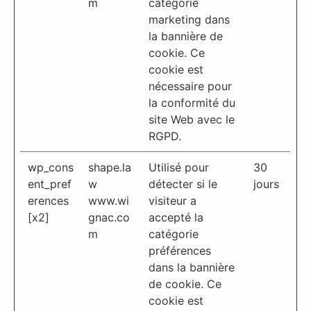
m
catégorie
marketing dans
la bannière de
cookie. Ce
cookie est
nécessaire pour
la conformité du
site Web avec le
RGPD.
wp_cons
shape.la
Utilisé pour
30
ent_pref
w
détecter si le
jours
erences
www.wi
visiteur a
[x2]
gnac.co
accepté la
m
catégorie
préférences
dans la bannière
de cookie. Ce
cookie est