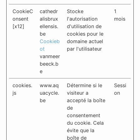
CookieC
cathedr
Stocke
1
onsent
alisbrux
l'autorisation
mois
[x12]
ellensis.
d'utilisation de
be
cookies pour le
Cookieb
domaine actuel
ot
par l'utilisateur
vanmeer
beeck.b
e
cookies.
www.aq
Détermine si le
Sessi
js
uacycle.
visiteur a
on
be
accepté la boîte
de
consentement
du cookie. Cela
évite que la
boîte de