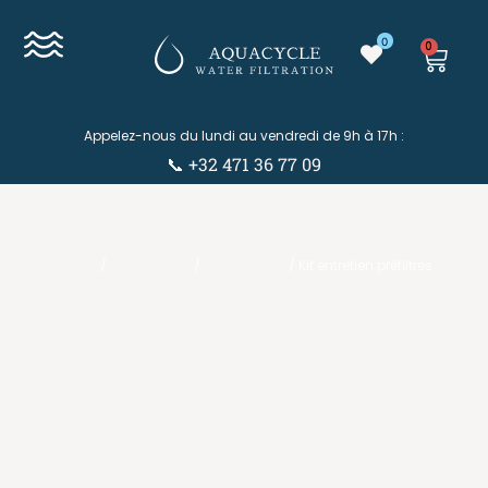
0
0
Appelez-nous du lundi au vendredi de 9h à 17h :
📞 +32 471 36 77 09
Eshop
Eshop
/
Accessoires
/
Kits Entretien
/ Kit entretien préfiltres