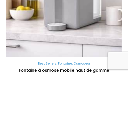
Best Sellers
,
Fontaine
,
Osmoseur
Fontaine à osmose mobile haut de gamme
€
300,00
À partir de
Particulier
,
Professionnel
CONTACT
SITEMAP
NOS
NEWSLETTE
SOLUTIONS
+32
Home
471
Adoucisseurs