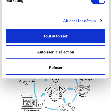
Marketing
Afficher les détails
En excès, les radicaux libres causent du
stress oxydatif
peuvent endommager des composants cellulaires essentiels,
Tout autoriser
notamment les protéines, les lipides et l’ADN, contribuant ainsi
au vieillissement prématuré de la peau et au développement
de diverses maladies.
Autoriser la sélection
Refuser