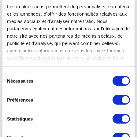
Les cookies nous permettent de personnaliser le contenu
et les annonces, d'offrir des fonctionnalités relatives aux
médias sociaux et d'analyser notre trafic. Nous
1. Stress oxydatif : Antioxydants
partageons également des informations sur l'utilisation de
notre site avec nos partenaires de médias sociaux, de
contre radicaux libres
publicité et d'analyse, qui peuvent combiner celles-ci
avec d'autres informations que vous leur avez fournies
Les
radicaux libres
se forment naturellement dans notre corps
lors de processus métaboliques normaux, tels que la
ou qu'ils ont collectées lors de votre utilisation de leurs
respiration. Cependant, leur production peut être amplifiée par
services.
des facteurs externes tels que l’exposition aux rayons
ultraviolets, la pollution, le tabagisme ou encore le stress.
Sélection
Nécessaires
du
Les radicaux libres sont formés en perdent un électron, ce qui
les rends instables et hautement réactif. Dès lors ils vont
consentement
chercher à combler ce manque en volant cet électron
manquant à d’autres molécules, provoquant ainsi des
Préférences
réactions en chaîne potentiellement dommageables.
Statistiques