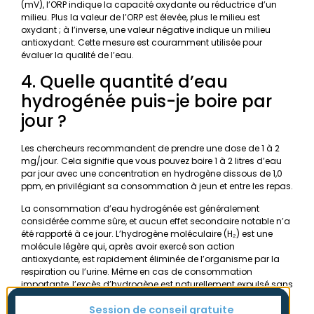
(mV), l’ORP indique la capacité oxydante ou réductrice d’un
milieu. Plus la valeur de l’ORP est élevée, plus le milieu est
oxydant ; à l’inverse, une valeur négative indique un milieu
antioxydant. Cette mesure est couramment utilisée pour
évaluer la qualité de l’eau.
4. Quelle quantité d’eau
hydrogénée puis-je boire par
jour ?
Les chercheurs recommandent de prendre une dose de 1 à 2
mg/jour. Cela signifie que vous pouvez boire 1 à 2 litres d’eau
par jour avec une concentration en hydrogène dissous de 1,0
ppm, en privilégiant sa consommation à jeun et entre les repas.
La consommation d’eau hydrogénée est généralement
considérée comme sûre, et aucun effet secondaire notable n’a
été rapporté à ce jour. L’hydrogène moléculaire (H₂) est une
molécule légère qui, après avoir exercé son action
antioxydante, est rapidement éliminée de l’organisme par la
respiration ou l’urine. Même en cas de consommation
importante, l’excès d’hydrogène est naturellement expulsé sans
s’accumuler dans le corps.
Session de conseil gratuite