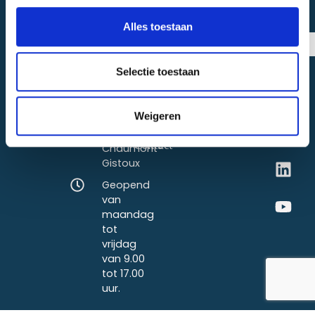
+32
Home
471
Waterverzachters
Alles toestaan
36
Aquacycle
Osmosefilters
Stuur
77
Onze
09
SOCIAAL
Ozongeneratoren
oplossingen
Selectie toestaan
NETWERK
info@aquacycle.be
Eshop
Rue de
Guides
Weigeren
Tourinnes 1,
et Infos
1325
Contact
Chaumont-
Gistoux
Geopend
van
maandag
tot
vrijdag
van 9.00
tot 17.00
uur.